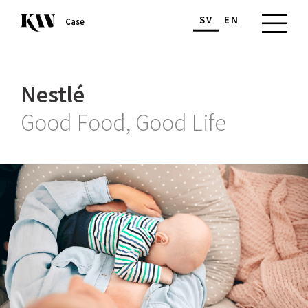
SV
EN
Case
Nestlé
Good Food, Good Life